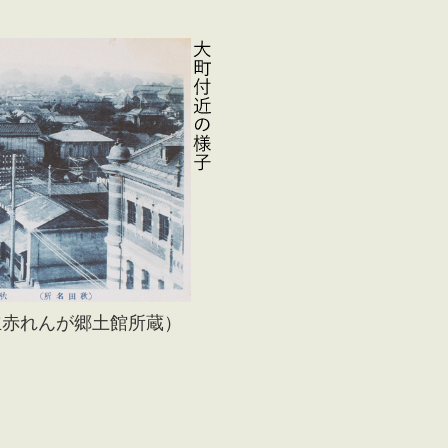
立赤れんが郷土館所蔵）