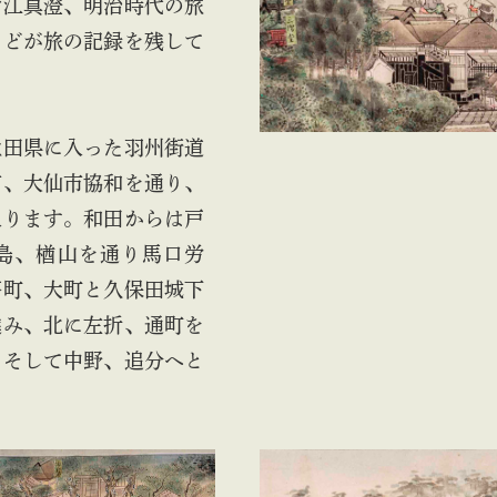
菅江真澄、明治時代の旅
などが旅の記録を残して
田県に入った羽州街道
市、大仙市協和を通り、
入ります。和田からは戸
島、楢山を通り馬口労
茶町、大町と久保田城下
進み、北に左折、通町を
、そして中野、追分へと