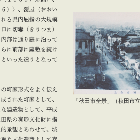
６６）〉、覆屋（おおい
される県内屈指の大規模
間口に切妻（きりつま）
、内部は通り庭に沿って
さらに前部に座敷を続け
るといった造りとなって
の町家形式をよく伝え
完成された町家として、
「秋田市全景」（秋田市
重な建造物として、平成
秋田県の有形文化財に指
史的景観とあわせて、城
貴重な文化遺産として存