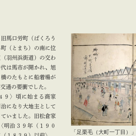
旧馬口労町（ばくろう
外町（とまち）の南に位
道（羽州浜街道）の交わ
時代は馬市が開かれ、旭
）橋のたもとに船着場が
た交通の要衝でした。
４９〉頃に始まる商家
明治になり大地主として
っていました。旧松倉家
〈明治３９年（１９０
「足栗毛（大町一丁目）
年（１８３９）以前〉、