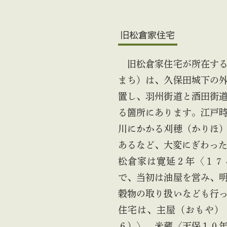
旧松倉家住宅
旧松倉家住宅が所在する
まち）は、久保田城下の
置し、羽州街道と酒田街
る箇所にあります。江戸
川にかかる刈穂（かりほ
あるなど、大変にぎわっ
松倉家は寛延２年〈１７
で、当初は油屋を営み、
穀物の取り扱いなども行
住宅は、主屋（おもや）
６）〉、米蔵〈天保１０