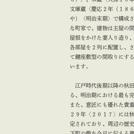
文庫蔵〈慶応２年（１８
や）〈明治末期〉で構成
な町家で、建物は主屋の
屋根をかけた妻入り造り
各部屋を２列に配置し、
て鍵座敷型の間取りにす
います。
江戸時代後期以降の秋田
る、明治期における最も
また、意匠にも優れた貴
２９年〈２０１７〉には
定されており、周辺の歴
下町の趣を今日に伝える