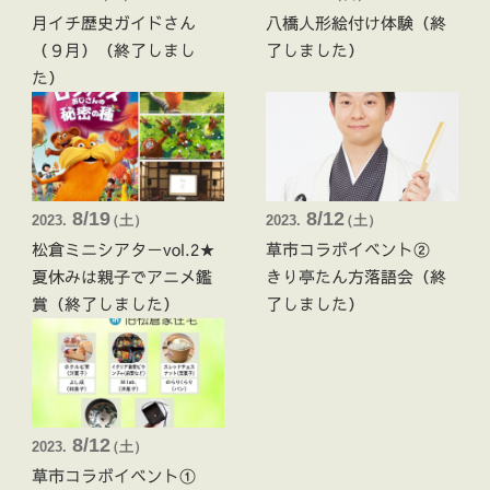
月イチ歴史ガイドさん
八橋人形絵付け体験（終
（９月）（終了しまし
了しました）
た）
8/19
8/12
2023.
（
土 ）
2023.
（
土 ）
松倉ミニシアターvol.2★
草市コラボイベント②
夏休みは親子でアニメ鑑
きり亭たん方落語会（終
賞（終了しました）
了しました）
8/12
2023.
（
土 ）
草市コラボイベント①