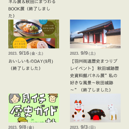
ネル展＆秋田にまつわる
BOOK展（終了しまし
た）
9/16
9/9
2023.
（
金・土 ）
2023.
（
土 ）
おいしいものDAY(9月)
【羽州街道歴史まつりプ
（終了しました）
レイベント】 秋田城跡歴
史資料館パネル展”私の
好きな風景～秋田城跡
～”（終了しました）
9/8
9/3
2023.
（
金 ）
2023.
（
日 ）