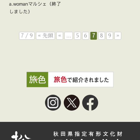
a.womanマルシェ（終了
しました）
7 / 9
« 先頭
«
...
5
6
7
8
9
»