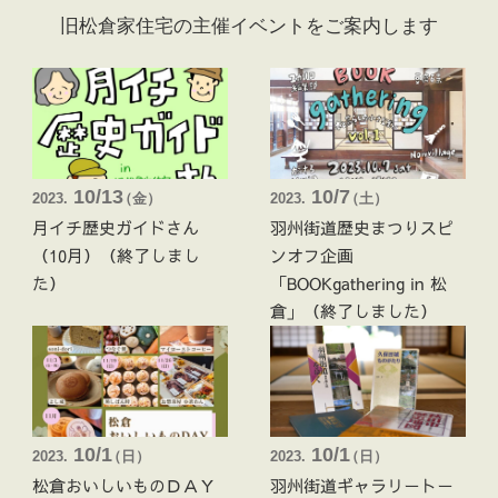
旧松倉家住宅の主催イベントをご案内します
10/13
10/7
2023.
（
金 ）
2023.
（
土 ）
月イチ歴史ガイドさん
羽州街道歴史まつりスピ
（10月）（終了しまし
ンオフ企画
た）
「BOOKgathering in 松
倉」（終了しました）
10/1
10/1
2023.
（
日 ）
2023.
（
日 ）
松倉おいしいものＤＡＹ
羽州街道ギャラリートー