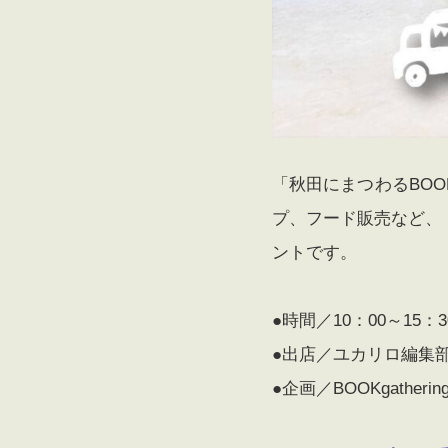
「秋田にまつわるBO
プ、フード販売など、
ントです。
●時間／10：00～15：3
●出店／ユカリロ編集部、N
●企画／BOOKgather