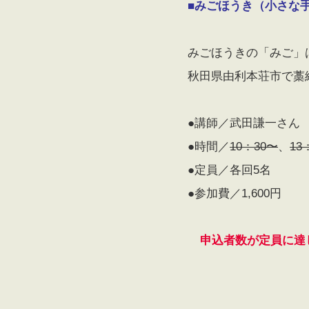
■みごほうき（小さな
みごほうきの「みご」
秋田県由利本荘市で藁
●講師／武田謙一さん
●時間／
10：30〜
、
13
●定員／各回5名
●参加費／1,600円
申込者数が定員に達